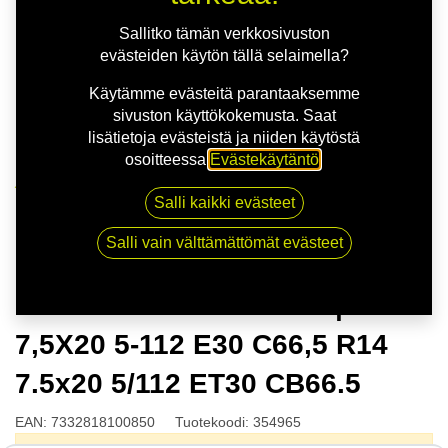
Sallitko tämän verkkosivuston
evästeiden käytön tällä selaimella?
Käytämme evästeitä parantaaksemme
sivuston käyttökokemusta. Saat
lisätietoja evästeistä ja niiden käytöstä
osoitteessa
Evästekäytäntö
.
Kauppa
Salli kaikki evästeet
NITRO AERO FF G.BLK | 7,5X20 5-112 E30 C66,5 R14
7.5x20 5/112 ET30 CB66.5
Salli vain välttämättömät evästeet
NITRO AERO FF G.BLK |
7,5X20 5-112 E30 C66,5 R14
7.5x20 5/112 ET30 CB66.5
EAN:
7332818100850
Tuotekoodi:
354965