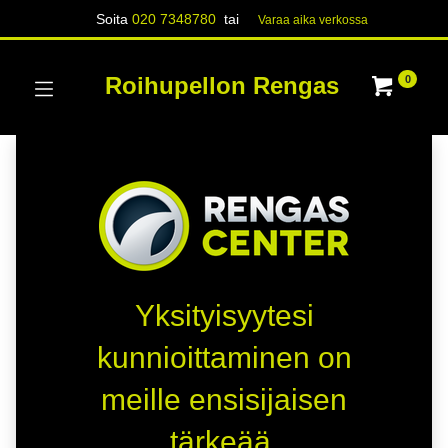
Soita
020 7348780
tai
Varaa aika verk​​​​ossa
Roihupellon Rengas
0
Yksityisyytesi
kunnioittaminen on
meille ensisijaisen
tärkeää.