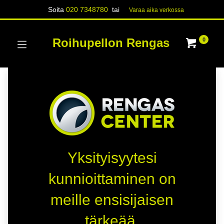
Soita
020 7348780
tai
Varaa aika verk​​​​ossa
Roihupellon Rengas
0
Yksityisyytesi
kunnioittaminen on
meille ensisijaisen
tärkeää.