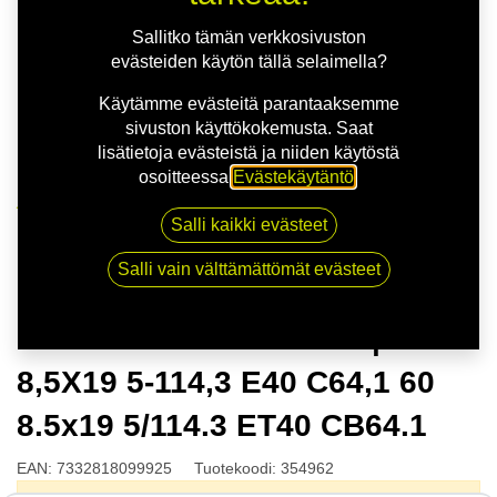
Sallitko tämän verkkosivuston
evästeiden käytön tällä selaimella?
Käytämme evästeitä parantaaksemme
sivuston käyttökokemusta. Saat
lisätietoja evästeistä ja niiden käytöstä
osoitteessa
Evästekäytäntö
.
Kauppa
Salli kaikki evästeet
NITRO AERO FF G.BLK | 8,5X19 5-114,3 E40 C64,1 60
8.5x19 5/114.3 ET40 CB64.1
Salli vain välttämättömät evästeet
NITRO AERO FF G.BLK |
8,5X19 5-114,3 E40 C64,1 60
8.5x19 5/114.3 ET40 CB64.1
EAN:
7332818099925
Tuotekoodi:
354962