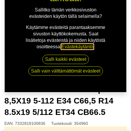
Sallitko tämän verkkosivuston
evästeiden käytön tällä selaimella?
Käytämme evästeitä parantaaksemme
sivuston käyttökokemusta. Saat
lisätietoja evästeistä ja niiden käytöstä
osoitteessa
Evästekäytäntö
.
Kauppa
Salli kaikki evästeet
NITRO AERO FF G.BLK | 8,5X19 5-112 E34 C66,5 R14
8.5x19 5/112 ET34 CB66.5
Salli vain välttämättömät evästeet
NITRO AERO FF G.BLK |
8,5X19 5-112 E34 C66,5 R14
8.5x19 5/112 ET34 CB66.5
EAN:
7332818100836
Tuotekoodi:
354960