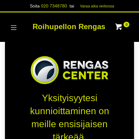
Soita
020 7348780
tai
Varaa aika verk​​​​ossa
Roihupellon Rengas
0
Yksityisyytesi
kunnioittaminen on
meille ensisijaisen
tärkeää.