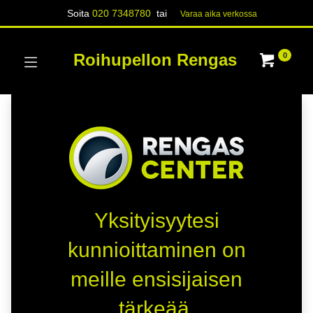
Soita
020 7348780
tai
Varaa aika verk​​​​ossa
Roihupellon Rengas
0
Yksityisyytesi
kunnioittaminen on
meille ensisijaisen
tärkeää.