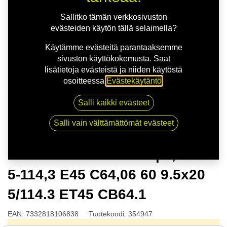
Sallitko tämän verkkosivuston
evästeiden käytön tällä selaimella?
Käytämme evästeitä parantaaksemme
sivuston käyttökokemusta. Saat
lisätietoja evästeistä ja niiden käytöstä
osoitteessa
Evästekäytäntö
.
Kauppa
Salli kaikki evästeet
NITRO STING FF SLV | 9,5X20 5-114,3 E45 C64,06 60
9.5x20 5/114.3 ET45 CB64.1
Salli vain välttämättömät evästeet
NITRO STING FF SLV | 9,5X20
5-114,3 E45 C64,06 60 9.5x20
5/114.3 ET45 CB64.1
EAN:
7332818106838
Tuotekoodi:
354947