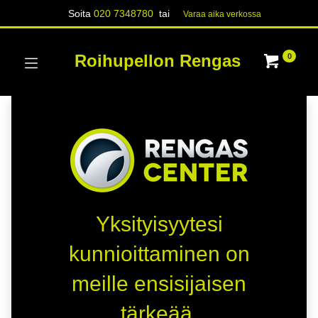
Soita
020 7348780
tai
Varaa aika verk​​​​ossa
Roihupellon Rengas
0
Yksityisyytesi
kunnioittaminen on
meille ensisijaisen
tärkeää.