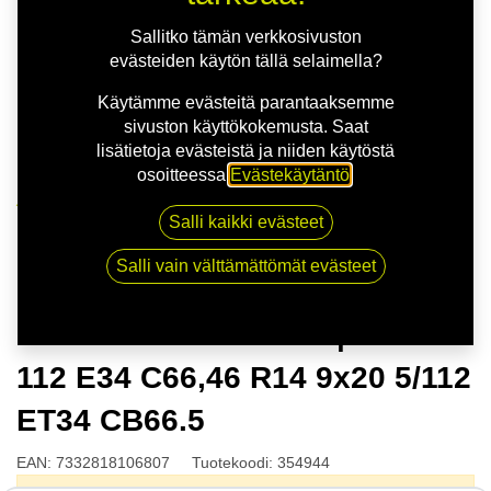
Sallitko tämän verkkosivuston
evästeiden käytön tällä selaimella?
Käytämme evästeitä parantaaksemme
sivuston käyttökokemusta. Saat
lisätietoja evästeistä ja niiden käytöstä
osoitteessa
Evästekäytäntö
.
Kauppa
Salli kaikki evästeet
NITRO STING FF SLV | 9X20 5-112 E34 C66,46 R14
9x20 5/112 ET34 CB66.5
Salli vain välttämättömät evästeet
NITRO STING FF SLV | 9X20 5-
112 E34 C66,46 R14 9x20 5/112
ET34 CB66.5
EAN:
7332818106807
Tuotekoodi:
354944