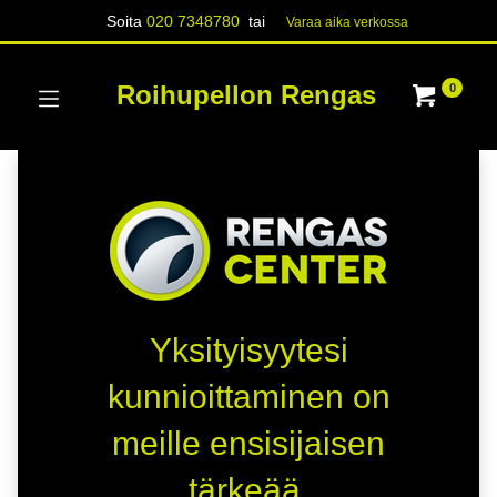
Soita
020 7348780
tai
Varaa aika verk​​​​ossa
Roihupellon Rengas
0
Yksityisyytesi
kunnioittaminen on
meille ensisijaisen
tärkeää.