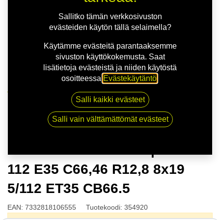
Sallitko tämän verkkosivuston
evästeiden käytön tällä selaimella?
Käytämme evästeitä parantaaksemme
sivuston käyttökokemusta. Saat
lisätietoja evästeistä ja niiden käytöstä
osoitteessa
Evästekäytäntö
.
Kauppa
Salli kaikki evästeet
NITRO STING FF SLV | 8X19 5-112 E35 C66,46 R12,8
8x19 5/112 ET35 CB66.5
Salli vain välttämättömät evästeet
NITRO STING FF SLV | 8X19 5-
112 E35 C66,46 R12,8 8x19
5/112 ET35 CB66.5
EAN:
7332818106555
Tuotekoodi:
354920