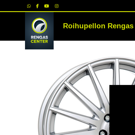
|
Roihupellon Rengas
RE