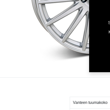
S
Vanteen tuumakoko