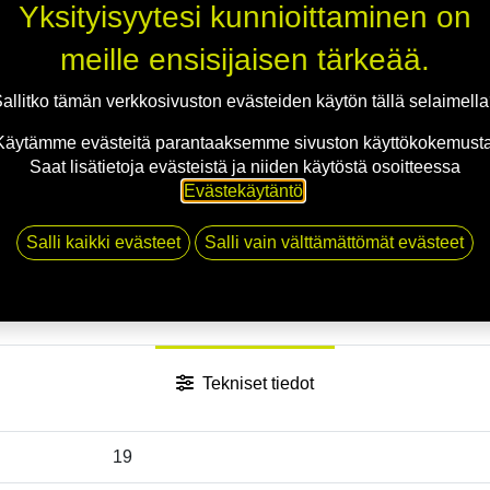
Jaa
Yksityisyytesi kunnioittaminen on
Toimitusehdot
meille ensisijaisen tärkeää.
allitko tämän verkkosivuston evästeiden käytön tällä selaimell
Käytämme evästeitä parantaaksemme sivuston käyttökokemusta
Saat lisätietoja evästeistä ja niiden käytöstä osoitteessa
Evästekäytäntö
.
Salli kaikki evästeet
Salli vain välttämättömät evästeet
Tekniset tiedot
19