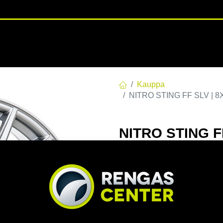
RENGASHOTELLI
NKAAT
VANTEET
PALVELUT
TUOTE
Kauppa
NITRO STING FF SLV | 8X
NITRO STING FF
C63,30 60 8x19
EAN:
7332818106517
Tuotek
Tällä tuotteella ei ole kelvo