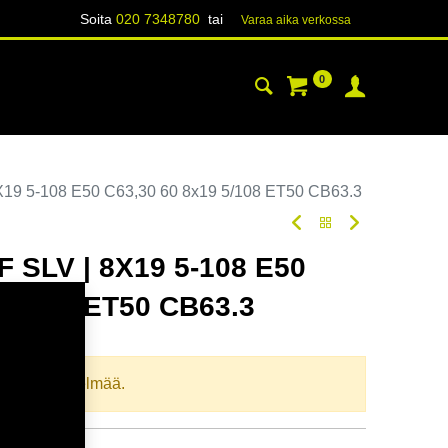
Soita
020 7348780
tai
Varaa aika verk​​​​ossa
0
YHTEYSTIEDOT
TIETOA
19 5-108 E50 C63,30 60 8x19 5/108 ET50 CB63.3
 SLV | 8X19 5-108 E50
 5/108 ET50 CB63.3
oodi:
354917
llista yhdistelmää.