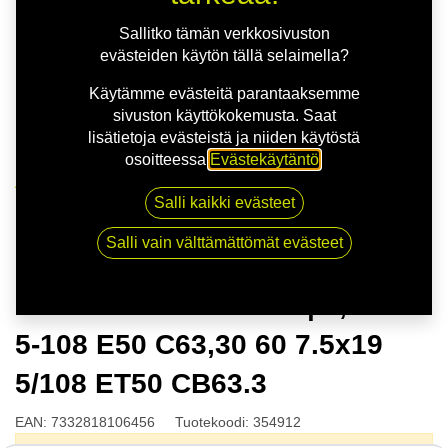
Sallitko tämän verkkosivuston
evästeiden käytön tällä selaimella?
Käytämme evästeitä parantaaksemme
sivuston käyttökokemusta. Saat
lisätietoja evästeistä ja niiden käytöstä
osoitteessa
Evästekäytäntö
.
Kauppa
Salli kaikki evästeet
NITRO STING FF SLV | 7,5X19 5-108 E50 C63,30 60
7.5x19 5/108 ET50 CB63.3
Salli vain välttämättömät evästeet
NITRO STING FF SLV | 7,5X19
5-108 E50 C63,30 60 7.5x19
5/108 ET50 CB63.3
EAN:
7332818106456
Tuotekoodi:
354912