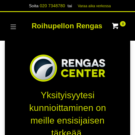
Soita
020 7348780
tai
Varaa aika verk​​​​ossa
Roihupellon Rengas
0
Yksityisyytesi
kunnioittaminen on
meille ensisijaisen
tärkeää.