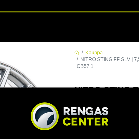
RENGASHOTELLI
NKAAT
VANTEET
PALVELUT
TUOTE
Kauppa
NITRO STING FF SLV | 7,
CB57.1
NITRO STING FF
C57,05 R12,8 7
EAN:
7332818106364
Tuotek
Tällä tuotteella ei ole kelvo