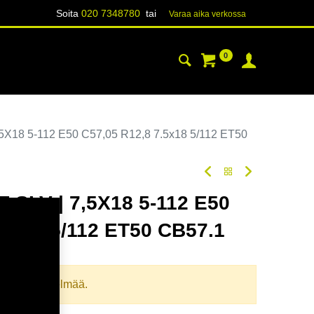
Soita
020 7348780
tai
Varaa aika verk​​​​ossa
0
YHTEYSTIEDOT
TIETOA
5X18 5-112 E50 C57,05 R12,8 7.5x18 5/112 ET50
 SLV | 7,5X18 5-112 E50
.5x18 5/112 ET50 CB57.1
oodi:
354907
llista yhdistelmää.