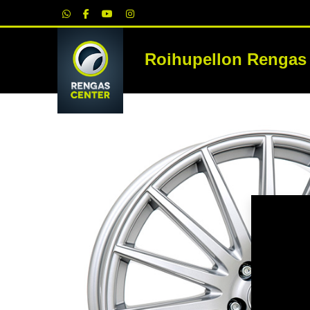
|
Roihupellon Rengas
RE