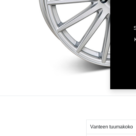
S
Vanteen tuumakoko