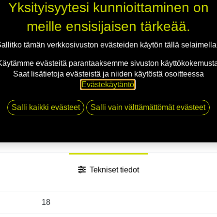
Yksityisyytesi kunnioittaminen on
Jaa
meille ensisijaisen tärkeää.
Toimitusehdot
allitko tämän verkkosivuston evästeiden käytön tällä selaimell
Käytämme evästeitä parantaaksemme sivuston käyttökokemusta
Saat lisätietoja evästeistä ja niiden käytöstä osoitteessa
Evästekäytäntö
.
Salli kaikki evästeet
Salli vain välttämättömät evästeet
Tekniset tiedot
18