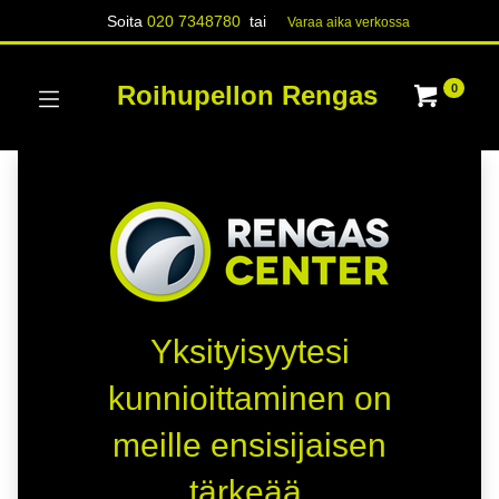
Soita
020 7348780
tai
Varaa aika verk​​​​ossa
Roihupellon Rengas
0
Yksityisyytesi
kunnioittaminen on
meille ensisijaisen
tärkeää.