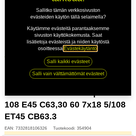
Sallitko tämän verkkosivuston
evästeiden käytön tällä selaimella?
Käytämme evästeitä parantaaksemme
sivuston käyttökokemusta. Saat
lisätietoja evästeistä ja niiden käytöstä
osoitteessa
Evästekäytäntö
.
Kauppa
Salli kaikki evästeet
NITRO STING FF SLV | 7X18 5-108 E45 C63,30 60
7x18 5/108 ET45 CB63.3
Salli vain välttämättömät evästeet
NITRO STING FF SLV | 7X18 5-
108 E45 C63,30 60 7x18 5/108
ET45 CB63.3
EAN:
7332818106326
Tuotekoodi:
354904