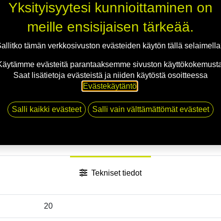
Yksityisyytesi kunnioittaminen on
Jaa
meille ensisijaisen tärkeää.
Toimitusehdot
allitko tämän verkkosivuston evästeiden käytön tällä selaimell
Käytämme evästeitä parantaaksemme sivuston käyttökokemusta
Saat lisätietoja evästeistä ja niiden käytöstä osoitteessa
Evästekäytäntö
.
Salli kaikki evästeet
Salli vain välttämättömät evästeet
Tekniset tiedot
20