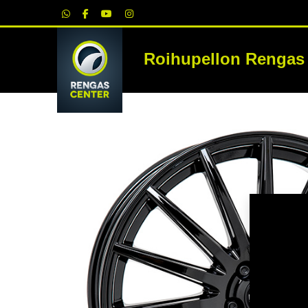
|
Roihupellon Rengas
RE