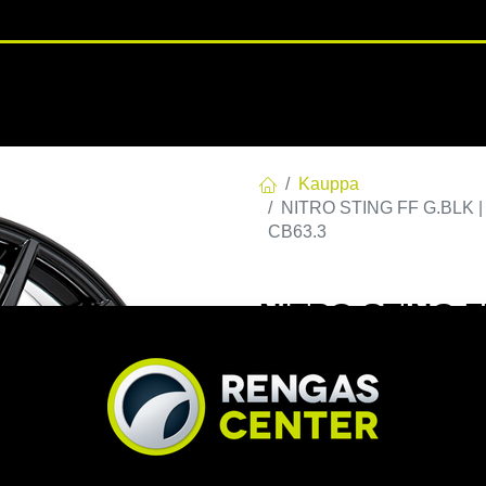
RENGASHOTELLI
NKAAT
VANTEET
PALVELUT
TUOTE
Kauppa
NITRO STING FF G.BLK | 
CB63.3
NITRO STING FF
C63,30 60 8.5x
EAN:
7332818106210
Tuotek
Tällä tuotteella ei ole kelvo