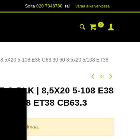
Soita
020 7348780
tai
Varaa aika verk​​​​ossa
0
YHTEYSTIEDOT
TIETOA
8,5X20 5-108 E38 C63,30 60 8.5x20 5/108 ET38
 G.BLK | 8,5X20 5-108 E38
20 5/108 ET38 CB63.3
oodi:
354893
llista yhdistelmää.