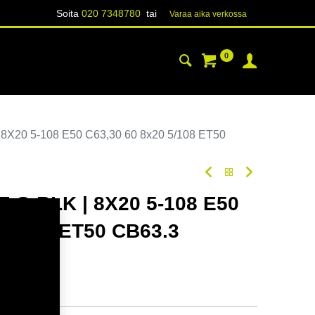
Soita
020 7348780
tai
Varaa aika verk​​​​ossa
0
YHTEYSTIEDOT
TIETOA
8X20 5-108 E50 C63,30 60 8x20 5/108 ET50
 G.BLK | 8X20 5-108 E50
 5/108 ET50 CB63.3
oodi:
354889