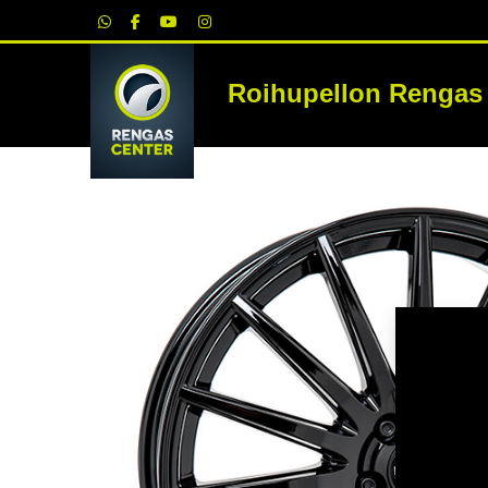
|
Roihupellon Rengas
RE