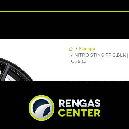
RENGASHOTELLI
NKAAT
VANTEET
PALVELUT
TUOTE
Kauppa
NITRO STING FF G.BLK | 
CB63.3
NITRO STING FF
C63,30 60 8x20
EAN:
7332818106173
Tuotek
320,00
€
/ kpl