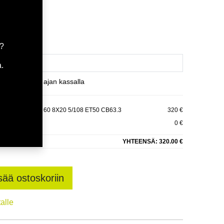
tavilla
ä
a?
.
et varaamaan ajan kassalla
108 E50 C63,30 60 8X20 5/108 ET50 CB63.3
320 €
0 €
YHTEENSÄ:
320.00 €
sää ostoskoriin
talle