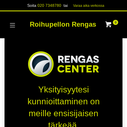
Soita
020 7348780
tai
Varaa aika verk​​​​ossa
Roihupellon Rengas
0
Yksityisyytesi
kunnioittaminen on
meille ensisijaisen
tärkeää.