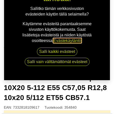
Sallitko tämän verkkosivuston
evästeiden käytön tällä selaimella?
Käytämme evästeitä parantaaksemme
sivuston käyttökokemusta. Saat
lisätietoja evästeistä ja niiden käytöstä
osoitteessa
Evästekäytäntö
.
Kauppa
Salli kaikki evästeet
NITRO FURY FF G.GREY | 10X20 5-112 E55 C57,05
R12,8 10x20 5/112 ET55 CB57.1
Salli vain välttämättömät evästeet
NITRO FURY FF G.GREY |
10X20 5-112 E55 C57,05 R12,8
10x20 5/112 ET55 CB57.1
EAN:
7332818109617
Tuotekoodi:
354840