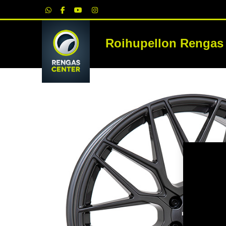
|
Roihupellon Rengas
RE