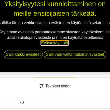
Yksityisyytesi kunnioittaminen on
Jaa
meille ensisijaisen tärkeää.
Toimitusehdot
allitko tämän verkkosivuston evästeiden käytön tällä selaimell
Käytämme evästeitä parantaaksemme sivuston käyttökokemusta
Saat lisätietoja evästeistä ja niiden käytöstä osoitteessa
Evästekäytäntö
.
Salli kaikki evästeet
Salli vain välttämättömät evästeet
Tekniset tiedot
20