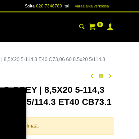
Soita
020 7348780
tai
Varaa aika verk​​​​ossa
0
YHTEYSTIEDOT
TIETOA
8,5X20 5-114,3 E40 C73,06 60 8.5x20 5/114.3
G.GREY | 8,5X20 5-114,3
8.5x20 5/114.3 ET40 CB73.1
oodi:
354835
llista yhdistelmää.