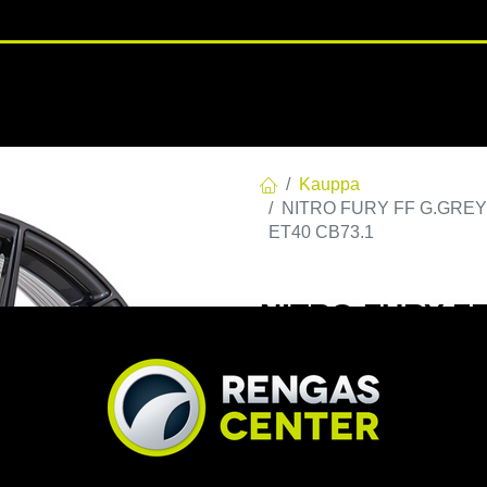
RENGASHOTELLI
NKAAT
VANTEET
PALVELUT
TUOTE
Kauppa
NITRO FURY FF G.GREY | 
ET40 CB73.1
NITRO FURY FF 
E40 C73,06 60 
EAN:
7332818109563
Tuotek
Tällä tuotteella ei ole kelvo