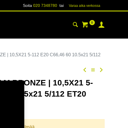
Soita
020 7348780
tai
Varaa aika verk​​​​ossa
0
YHTEYSTIEDOT
TIETOA
| 10,5X21 5-112 E20 C66,46 60 10.5x21 5/112
 M.BRONZE | 10,5X21 5-
 60 10.5x21 5/112 ET20
odi:
354832
llista yhdistelmää.