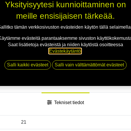
Yksityisyytesi kunnioittaminen on
meille ensisijaisen tärkeää.
Jaa
allitko tämän verkkosivuston evästeiden käytön tällä selaimell
Toimitusehdot
Käytämme evästeitä parantaaksemme sivuston käyttökokemusta
Saat lisätietoja evästeistä ja niiden käytöstä osoitteessa
Evästekäytäntö
.
Salli kaikki evästeet
Salli vain välttämättömät evästeet
Tekniset tiedot
21