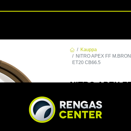
RENGASHOTELLI
NKAAT
VANTEET
PALVELUT
TUOTE
Kauppa
NITRO APEX FF M.BRONZE 
ET20 CB66.5
NITRO APEX FF
112 E20 C66,46
CB66.5
EAN:
7332818115885
Tuoteko
Tällä tuotteella ei ole kelvo