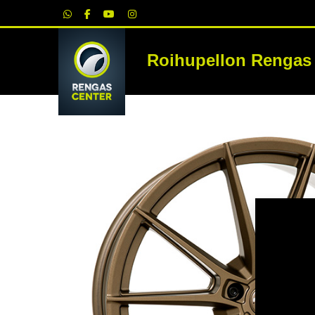
|
Roihupellon Rengas
RE