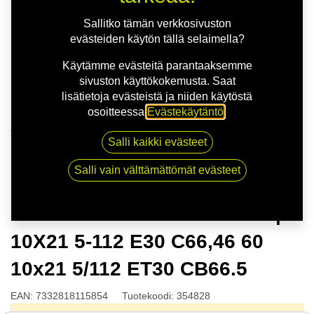
Sallitko tämän verkkosivuston
evästeiden käytön tällä selaimella?
Käytämme evästeitä parantaaksemme
sivuston käyttökokemusta. Saat
lisätietoja evästeistä ja niiden käytöstä
osoitteessa
Evästekäytäntö
.
Kauppa
Salli kaikki evästeet
NITRO APEX FF M.BRONZE | 10X21 5-112 E30
C66,46 60 10x21 5/112 ET30 CB66.5
Salli vain välttämättömät evästeet
NITRO APEX FF M.BRONZE |
10X21 5-112 E30 C66,46 60
10x21 5/112 ET30 CB66.5
EAN:
7332818115854
Tuotekoodi:
354828