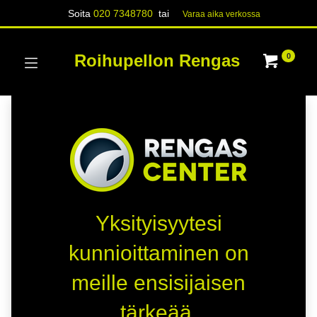
Soita
020 7348780
tai
Varaa aika verk​​​​ossa
Roihupellon Rengas
0
Yksityisyytesi
kunnioittaminen on
meille ensisijaisen
tärkeää.