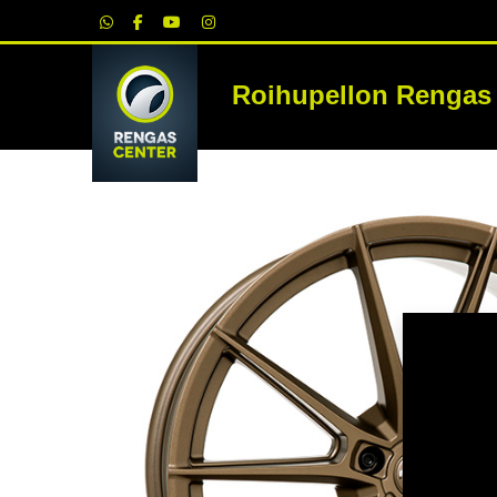
|
Roihupellon Rengas
RE