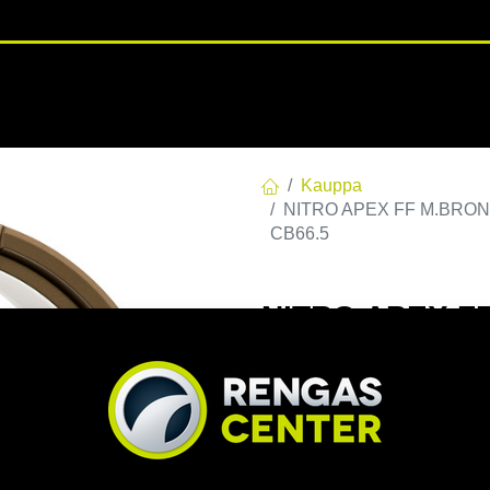
RENGASHOTELLI
NKAAT
VANTEET
PALVELUT
TUOTE
Kauppa
NITRO APEX FF M.BRONZE
CB66.5
NITRO APEX FF
E28 C66,46 60 
EAN:
7332818115816
Tuoteko
Tällä tuotteella ei ole kelvo