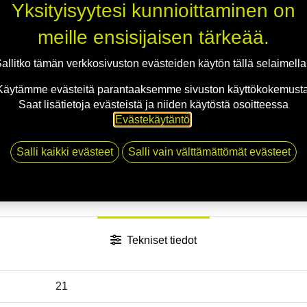
Yksityisyytesi kunnioittaminen on
Jaa
meille ensisijaisen tärkeää.
Toimitusehdot
allitko tämän verkkosivuston evästeiden käytön tällä selaimell
Käytämme evästeitä parantaaksemme sivuston käyttökokemusta
Saat lisätietoja evästeistä ja niiden käytöstä osoitteessa
Evästekäytäntö
.
Salli kaikki evästeet
Salli vain välttämättömät evästeet
Tekniset tiedot
21