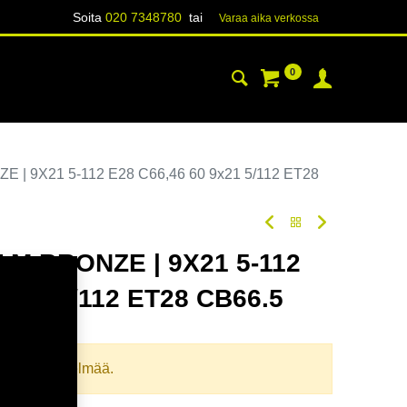
Soita
020 7348780
tai
Varaa aika verk​​​​ossa
0
YHTEYSTIEDOT
TIETOA
 | 9X21 5-112 E28 C66,46 60 9x21 5/112 ET28
 M.BRONZE | 9X21 5-112
9x21 5/112 ET28 CB66.5
odi:
354822
llista yhdistelmää.