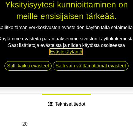
Yksityisyytesi kunnioittaminen on
Jaa
meille ensisijaisen tärkeää.
Toimitusehdot
allitko tämän verkkosivuston evästeiden käytön tällä selaimell
Käytämme evästeitä parantaaksemme sivuston käyttökokemusta
Saat lisätietoja evästeistä ja niiden käytöstä osoitteessa
Evästekäytäntö
.
Salli kaikki evästeet
Salli vain välttämättömät evästeet
Tekniset tiedot
20