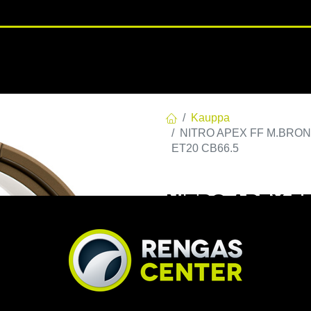
RENGASHOTELLI
NKAAT
VANTEET
PALVELUT
TUOTE
Kauppa
NITRO APEX FF M.BRONZE 
ET20 CB66.5
NITRO APEX FF
E20 C66,46 60 
EAN:
7332818115694
Tuoteko
Tällä tuotteella ei ole kelvo