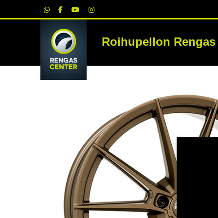
|
Roihupellon Rengas
RE