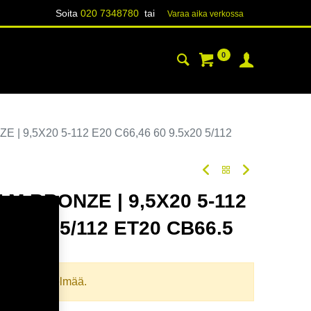
Soita
020 7348780
tai
Varaa aika verk​​​​ossa
0
YHTEYSTIEDOT
TIETOA
| 9,5X20 5-112 E20 C66,46 60 9.5x20 5/112
 M.BRONZE | 9,5X20 5-112
9.5x20 5/112 ET20 CB66.5
odi:
354806
llista yhdistelmää.