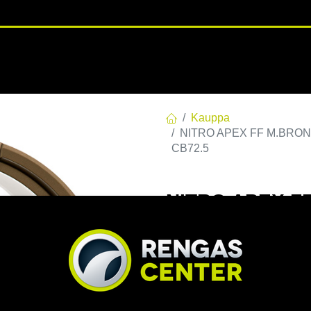
RENGASHOTELLI
NKAAT
VANTEET
PALVELUT
TUOTE
Kauppa
NITRO APEX FF M.BRONZE
CB72.5
NITRO APEX FF
E32 C72,50 60 
EAN:
7332818115687
Tuoteko
Tällä tuotteella ei ole kelvo