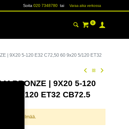
Soita
020 7348780
tai
Varaa aika verk​​​​ossa
0
YHTEYSTIEDOT
TIETOA
 | 9X20 5-120 E32 C72,50 60 9x20 5/120 ET32
 M.BRONZE | 9X20 5-120
9x20 5/120 ET32 CB72.5
odi:
354804
llista yhdistelmää.