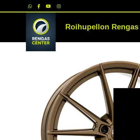
|
Roihupellon Rengas
RE