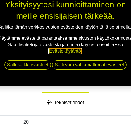
Yksityisyytesi kunnioittaminen on
Jaa
meille ensisijaisen tärkeää.
Toimitusehdot
allitko tämän verkkosivuston evästeiden käytön tällä selaimell
Käytämme evästeitä parantaaksemme sivuston käyttökokemusta
Saat lisätietoja evästeistä ja niiden käytöstä osoitteessa
Evästekäytäntö
.
Salli kaikki evästeet
Salli vain välttämättömät evästeet
Tekniset tiedot
20