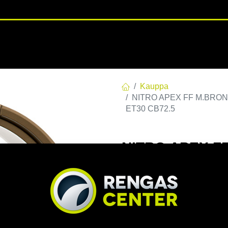
RENGASHOTELLI
NKAAT
VANTEET
PALVELUT
TUOTE
Kauppa
NITRO APEX FF M.BRONZE 
ET30 CB72.5
NITRO APEX FF
E30 C72,50 60 
EAN:
7332818115656
Tuoteko
Tällä tuotteella ei ole kelvo