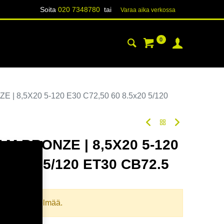
Soita
020 7348780
tai
Varaa aika verk​​​​ossa
0
YHTEYSTIEDOT
TIETOA
| 8,5X20 5-120 E30 C72,50 60 8.5x20 5/120
 M.BRONZE | 8,5X20 5-120
8.5x20 5/120 ET30 CB72.5
odi:
354801
llista yhdistelmää.