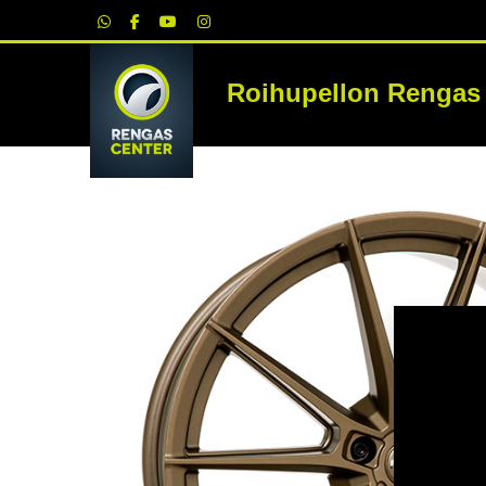
|
Roihupellon Rengas
RE