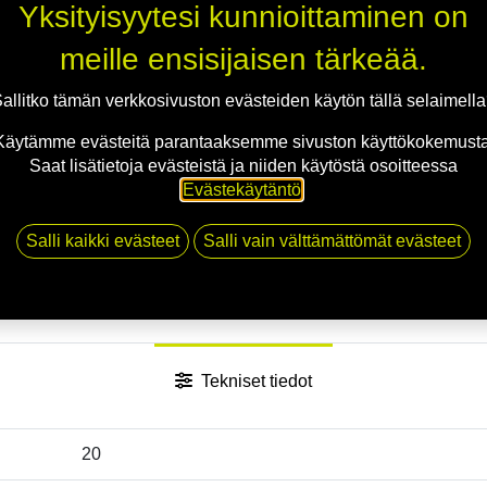
Yksityisyytesi kunnioittaminen on
Jaa
meille ensisijaisen tärkeää.
Toimitusehdot
allitko tämän verkkosivuston evästeiden käytön tällä selaimell
Käytämme evästeitä parantaaksemme sivuston käyttökokemusta
Saat lisätietoja evästeistä ja niiden käytöstä osoitteessa
Evästekäytäntö
.
Salli kaikki evästeet
Salli vain välttämättömät evästeet
Tekniset tiedot
20