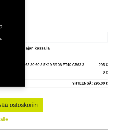
tavilla
ä
a?
.
et varaamaan ajan kassalla
9 5-108 E40 C63,30 60 8.5X19 5/108 ET40 CB63.3
295 €
0 €
YHTEENSÄ:
295.00 €
sää ostoskoriin
talle