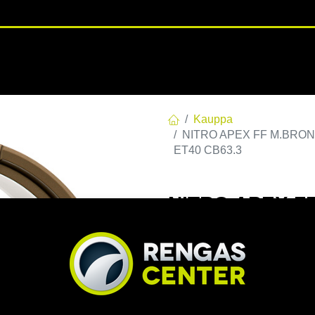
RENGASHOTELLI
NKAAT
VANTEET
PALVELUT
TUOTE
Kauppa
NITRO APEX FF M.BRONZE 
ET40 CB63.3
NITRO APEX FF
E40 C63,30 60 
EAN:
7332818114062
Tuoteko
295,00
€
/ kpl