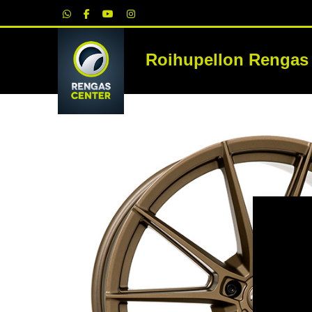
|
Roihupellon Rengas
RE