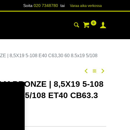
Soita
020 7348780
tai
Varaa aika verk​​​​ossa
0
YHTEYSTIEDOT
TIETOA
| 8,5X19 5-108 E40 C63,30 60 8.5x19 5/108
 M.BRONZE | 8,5X19 5-108
8.5x19 5/108 ET40 CB63.3
odi:
354785