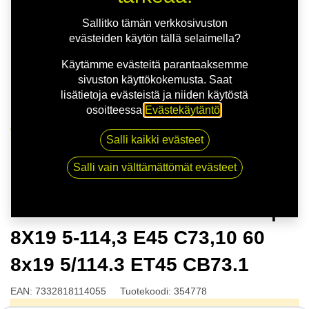
Sallitko tämän verkkosivuston
evästeiden käytön tällä selaimella?
Käytämme evästeitä parantaaksemme
sivuston käyttökokemusta. Saat
lisätietoja evästeistä ja niiden käytöstä
osoitteessa
Evästekäytäntö
.
Kauppa
Salli kaikki evästeet
NITRO APEX FF M.BRONZE | 8X19 5-114,3 E45
C73,10 60 8x19 5/114.3 ET45 CB73.1
Salli vain välttämättömät evästeet
NITRO APEX FF M.BRONZE |
8X19 5-114,3 E45 C73,10 60
8x19 5/114.3 ET45 CB73.1
EAN:
7332818114055
Tuotekoodi:
354778