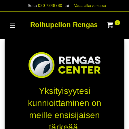
Soita
020 7348780
tai
Varaa aika verk​​​​ossa
Roihupellon Rengas
0
Yksityisyytesi
kunnioittaminen on
meille ensisijaisen
tärkeää.