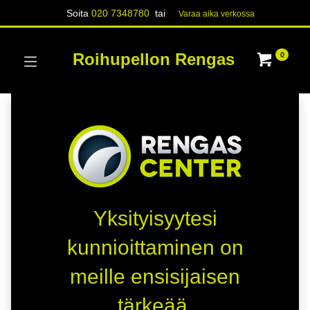
Soita
020 7348780
tai
Varaa aika verk​​​​ossa
Roihupellon Rengas
0
Yksityisyytesi
kunnioittaminen on
meille ensisijaisen
tärkeää.