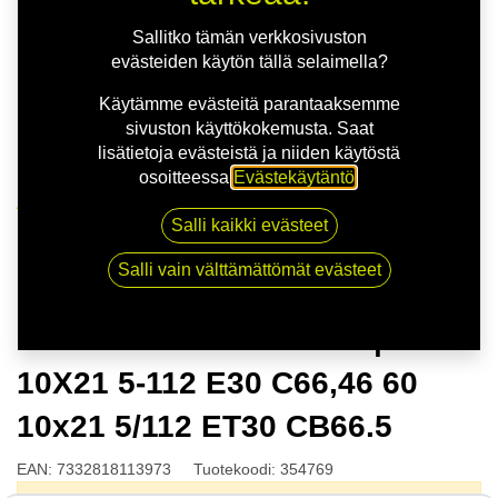
Sallitko tämän verkkosivuston
evästeiden käytön tällä selaimella?
Käytämme evästeitä parantaaksemme
sivuston käyttökokemusta. Saat
lisätietoja evästeistä ja niiden käytöstä
osoitteessa
Evästekäytäntö
.
Kauppa
Salli kaikki evästeet
NITRO APEX FF G.GUN | 10X21 5-112 E30 C66,46 60
10x21 5/112 ET30 CB66.5
Salli vain välttämättömät evästeet
NITRO APEX FF G.GUN |
10X21 5-112 E30 C66,46 60
10x21 5/112 ET30 CB66.5
EAN:
7332818113973
Tuotekoodi:
354769