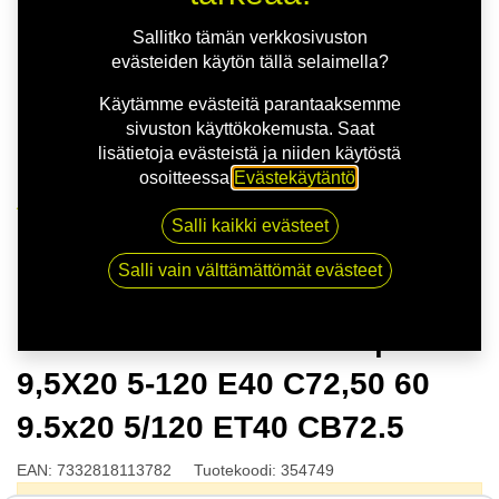
Sallitko tämän verkkosivuston
evästeiden käytön tällä selaimella?
Käytämme evästeitä parantaaksemme
sivuston käyttökokemusta. Saat
lisätietoja evästeistä ja niiden käytöstä
osoitteessa
Evästekäytäntö
.
Kauppa
Salli kaikki evästeet
NITRO APEX FF G.GUN | 9,5X20 5-120 E40 C72,50 60
9.5x20 5/120 ET40 CB72.5
Salli vain välttämättömät evästeet
NITRO APEX FF G.GUN |
9,5X20 5-120 E40 C72,50 60
9.5x20 5/120 ET40 CB72.5
EAN:
7332818113782
Tuotekoodi:
354749