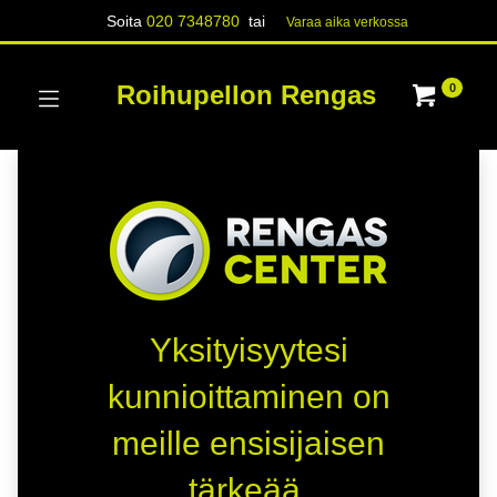
Soita
020 7348780
tai
Varaa aika verk​​​​ossa
Roihupellon Rengas
0
Yksityisyytesi
kunnioittaminen on
meille ensisijaisen
tärkeää.