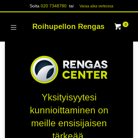
Soita
020 7348780
tai
Varaa aika verk​​​​ossa
Roihupellon Rengas
0
Yksityisyytesi
kunnioittaminen on
meille ensisijaisen
tärkeää.