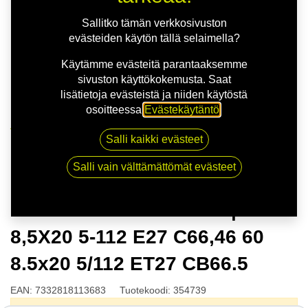
Sallitko tämän verkkosivuston
evästeiden käytön tällä selaimella?
Käytämme evästeitä parantaaksemme
sivuston käyttökokemusta. Saat
lisätietoja evästeistä ja niiden käytöstä
osoitteessa
Evästekäytäntö
.
Kauppa
Salli kaikki evästeet
NITRO APEX FF G.GUN | 8,5X20 5-112 E27 C66,46 60
8.5x20 5/112 ET27 CB66.5
Salli vain välttämättömät evästeet
NITRO APEX FF G.GUN |
8,5X20 5-112 E27 C66,46 60
8.5x20 5/112 ET27 CB66.5
EAN:
7332818113683
Tuotekoodi:
354739