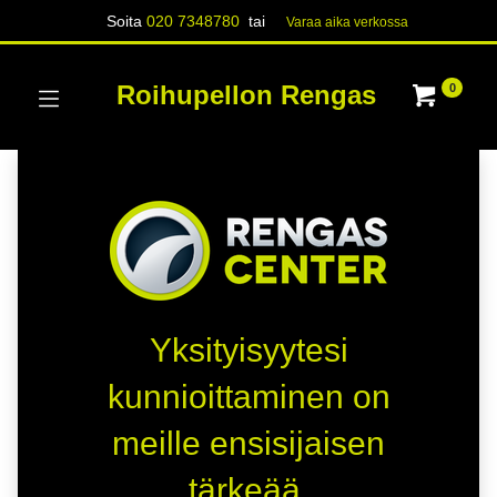
Soita
020 7348780
tai
Varaa aika verk​​​​ossa
Roihupellon Rengas
0
Yksityisyytesi
kunnioittaminen on
meille ensisijaisen
tärkeää.