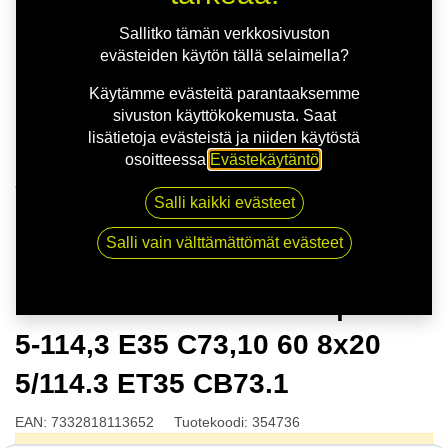
Sallitko tämän verkkosivuston
evästeiden käytön tällä selaimella?
Käytämme evästeitä parantaaksemme
sivuston käyttökokemusta. Saat
lisätietoja evästeistä ja niiden käytöstä
osoitteessa
Evästekäytäntö
.
Kauppa
Salli kaikki evästeet
NITRO APEX FF G.GUN | 8X20 5-114,3 E35 C73,10 60
8x20 5/114.3 ET35 CB73.1
Salli vain välttämättömät evästeet
NITRO APEX FF G.GUN | 8X20
5-114,3 E35 C73,10 60 8x20
5/114.3 ET35 CB73.1
EAN:
7332818113652
Tuotekoodi:
354736