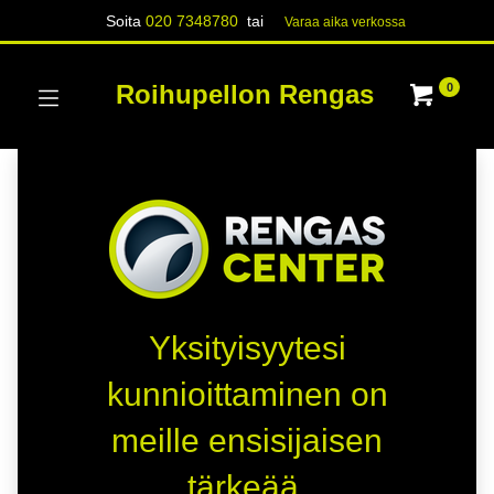
Soita
020 7348780
tai
Varaa aika verk​​​​ossa
Roihupellon Rengas
0
Yksityisyytesi
kunnioittaminen on
meille ensisijaisen
tärkeää.