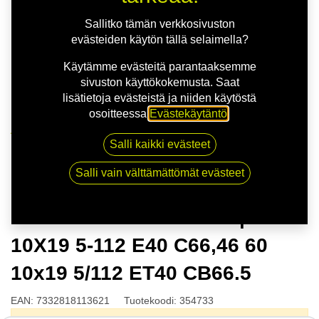
Sallitko tämän verkkosivuston
evästeiden käytön tällä selaimella?
Käytämme evästeitä parantaaksemme
sivuston käyttökokemusta. Saat
lisätietoja evästeistä ja niiden käytöstä
osoitteessa
Evästekäytäntö
.
Kauppa
Salli kaikki evästeet
NITRO APEX FF G.GUN | 10X19 5-112 E40 C66,46 60
10x19 5/112 ET40 CB66.5
Salli vain välttämättömät evästeet
NITRO APEX FF G.GUN |
10X19 5-112 E40 C66,46 60
10x19 5/112 ET40 CB66.5
EAN:
7332818113621
Tuotekoodi:
354733