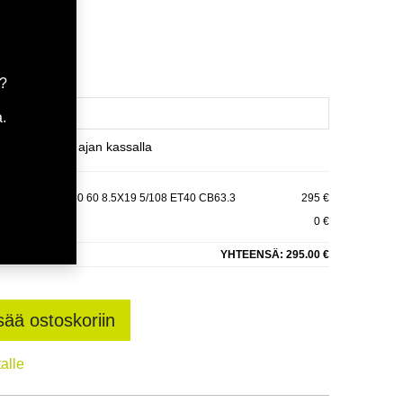
tavilla
ä
a?
.
et varaamaan ajan kassalla
-108 E40 C63,30 60 8.5X19 5/108 ET40 CB63.3
295 €
0 €
YHTEENSÄ:
295.00 €
sää ostoskoriin
talle