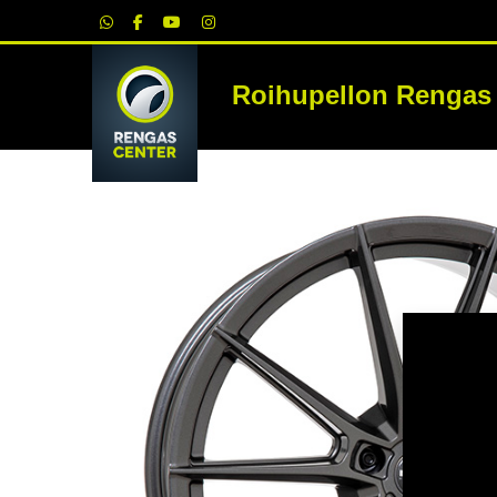
|
Roihupellon Rengas
RE