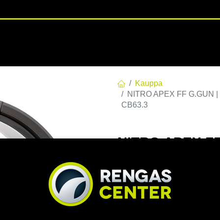
RENGASHOTELLI
NKAAT
VANTEET
PALVELUT
TUOTE
Kauppa
NITRO APEX FF G.GUN | 8
CB63.3
NITRO APEX FF
C63,30 60 8.5x
EAN:
7332818113515
Tuoteko
295,00
€
/ kpl