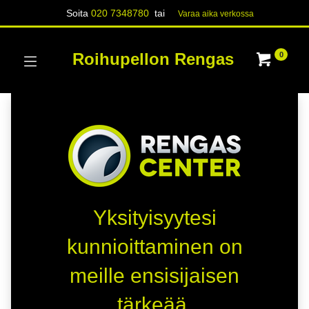
Soita
020 7348780
tai
Varaa aika verk​​​​ossa
Roihupellon Rengas
0
Yksityisyytesi
kunnioittaminen on
meille ensisijaisen
tärkeää.