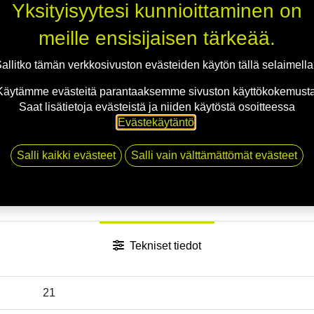
Yksityisyytesi kunnioittaminen on
meille ensisijaisen tärkeää.
Jaa
allitko tämän verkkosivuston evästeiden käytön tällä selaimell
Toimitusehdot
Käytämme evästeitä parantaaksemme sivuston käyttökokemusta
Saat lisätietoja evästeistä ja niiden käytöstä osoitteessa
Evästekäytäntö
.
Salli kaikki evästeet
Salli vain välttämättömät evästeet
Tekniset tiedot
21