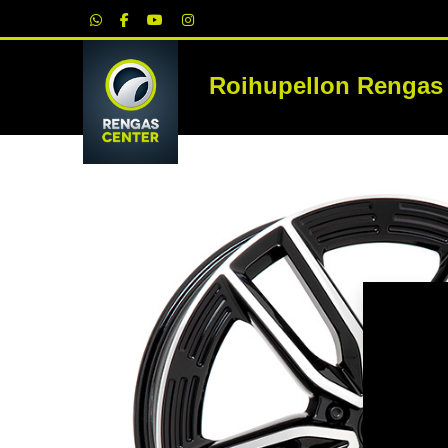
|
Roihupellon Rengas
RE