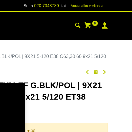
Soita
020 7348780
tai
Varaa aika verk​​​​ossa
0
YHTEYSTIEDOT
TIETOA
K/POL | 9X21 5-120 E38 C63,30 60 9x21 5/120
UM FF G.BLK/POL | 9X21
30 60 9x21 5/120 ET38
odi:
354709
llista yhdistelmää.