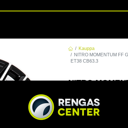
RENGASHOTELLI
NKAAT
VANTEET
PALVELUT
TUOTE
Kauppa
NITRO MOMENTUM FF G.BL
ET38 CB63.3
NITRO MOMENT
5-120 E38 C63,
CB63.3
EAN:
7332818112761
Tuoteko
Tällä tuotteella ei ole kelvo