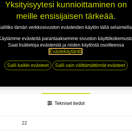
Yksityisyytesi kunnioittaminen on
Jaa
meille ensisijaisen tärkeää.
Toimitusehdot
allitko tämän verkkosivuston evästeiden käytön tällä selaimell
Käytämme evästeitä parantaaksemme sivuston käyttökokemusta
Saat lisätietoja evästeistä ja niiden käytöstä osoitteessa
Evästekäytäntö
.
Salli kaikki evästeet
Salli vain välttämättömät evästeet
Tekniset tiedot
22