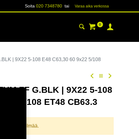
Soita
020 7348780
tai
Varaa aika verk​​​​ossa
0
YHTEYSTIEDOT
TIETOA
K | 9X22 5-108 E48 C63,30 60 9x22 5/108
M FF G.BLK | 9X22 5-108
9x22 5/108 ET48 CB63.3
odi:
354689
llista yhdistelmää.