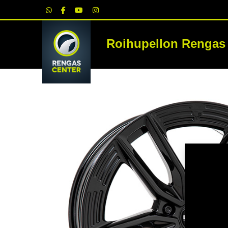
|
Roihupellon Rengas
RE