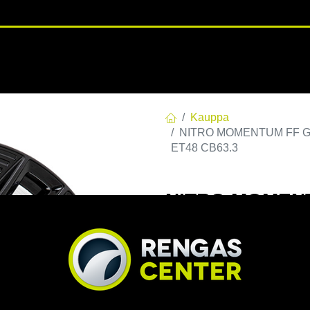
RENGASHOTELLI
NKAAT
VANTEET
PALVELUT
TUOTE
Kauppa
NITRO MOMENTUM FF G.BL
ET48 CB63.3
NITRO MOMENTU
E48 C63,30 60 
EAN:
7332818113027
Tuoteko
Tällä tuotteella ei ole kelvo