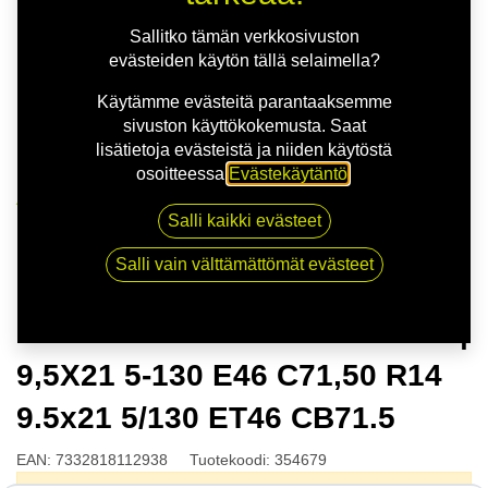
Sallitko tämän verkkosivuston
evästeiden käytön tällä selaimella?
Käytämme evästeitä parantaaksemme
sivuston käyttökokemusta. Saat
lisätietoja evästeistä ja niiden käytöstä
osoitteessa
Evästekäytäntö
.
Kauppa
Salli kaikki evästeet
NITRO MOMENTUM FF G.BLK | 9,5X21 5-130 E46
C71,50 R14 9.5x21 5/130 ET46 CB71.5
Salli vain välttämättömät evästeet
NITRO MOMENTUM FF G.BLK |
9,5X21 5-130 E46 C71,50 R14
9.5x21 5/130 ET46 CB71.5
EAN:
7332818112938
Tuotekoodi:
354679