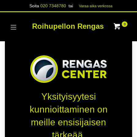
Soita
020 7348780
tai
Varaa aika verk​​​​ossa
Roihupellon Rengas
0
Yksityisyytesi
kunnioittaminen on
meille ensisijaisen
tärkeää.