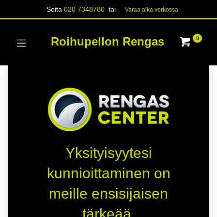
Soita
020 7348780
tai
Varaa aika verk​​​​ossa
Roihupellon Rengas
0
Yksityisyytesi
kunnioittaminen on
meille ensisijaisen
tärkeää.