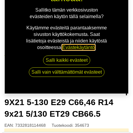
Sallitko tämän verkkosivuston
evästeiden käytön tällä selaimella?
Käytämme evästeitä parantaaksemme
sivuston käyttökokemusta. Saat
lisätietoja evästeistä ja niiden käytöstä
osoitteessa
Evästekäytäntö
.
Kauppa
Salli kaikki evästeet
NITRO MOMENTUM FF G.BLK | 9X21 5-130 E29
C66,46 R14 9x21 5/130 ET29 CB66.5
Salli vain välttämättömät evästeet
NITRO MOMENTUM FF G.BLK |
9X21 5-130 E29 C66,46 R14
9x21 5/130 ET29 CB66.5
EAN:
7332818114468
Tuotekoodi:
354673