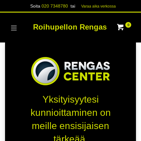
Soita
020 7348780
tai
Varaa aika verk​​​​ossa
Roihupellon Rengas
0
Yksityisyytesi
kunnioittaminen on
meille ensisijaisen
tärkeää.