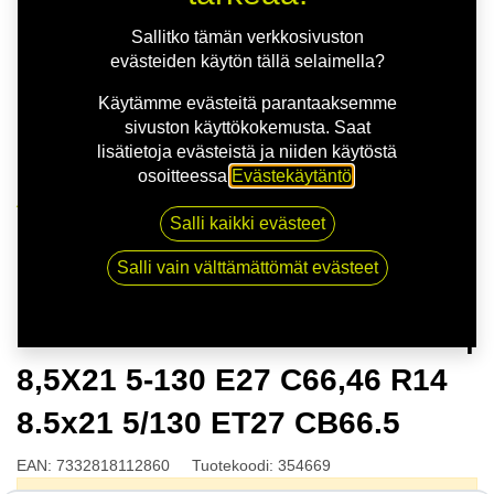
Sallitko tämän verkkosivuston
evästeiden käytön tällä selaimella?
Käytämme evästeitä parantaaksemme
sivuston käyttökokemusta. Saat
lisätietoja evästeistä ja niiden käytöstä
osoitteessa
Evästekäytäntö
.
Kauppa
Salli kaikki evästeet
NITRO MOMENTUM FF G.BLK | 8,5X21 5-130 E27
C66,46 R14 8.5x21 5/130 ET27 CB66.5
Salli vain välttämättömät evästeet
NITRO MOMENTUM FF G.BLK |
8,5X21 5-130 E27 C66,46 R14
8.5x21 5/130 ET27 CB66.5
EAN:
7332818112860
Tuotekoodi:
354669