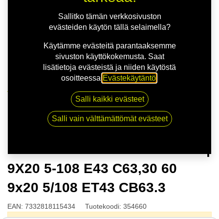
Sallitko tämän verkkosivuston
evästeiden käytön tällä selaimella?
Käytämme evästeitä parantaaksemme
sivuston käyttökokemusta. Saat
lisätietoja evästeistä ja niiden käytöstä
osoitteessa
Evästekäytäntö
.
Kauppa
Salli kaikki evästeet
NITRO MOMENTUM FF G.BLK | 9X20 5-108 E43
C63,30 60 9x20 5/108 ET43 CB63.3
Salli vain välttämättömät evästeet
NITRO MOMENTUM FF G.BLK |
9X20 5-108 E43 C63,30 60
9x20 5/108 ET43 CB63.3
EAN:
7332818115434
Tuotekoodi:
354660