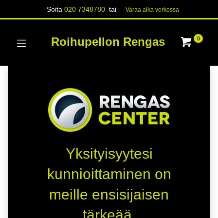
Soita
020 7348780
tai
Varaa aika verk​​​​ossa
Roihupellon Rengas
0
Yksityisyytesi
kunnioittaminen on
meille ensisijaisen
tärkeää.