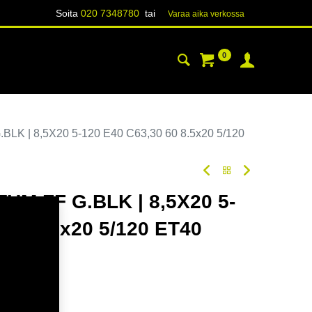
Soita
020 7348780
tai
Varaa aika verk​​​​ossa
0
YHTEYSTIEDOT
TIETOA
K | 8,5X20 5-120 E40 C63,30 60 8.5x20 5/120
M FF G.BLK | 8,5X20 5-
 60 8.5x20 5/120 ET40
odi:
354652