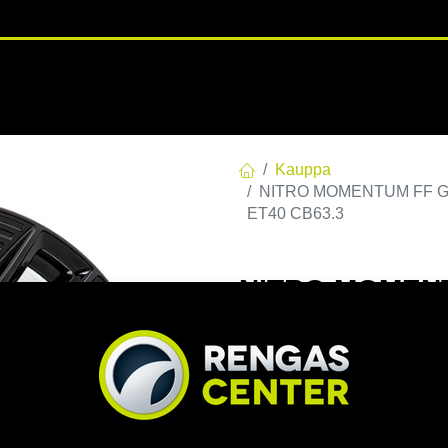
RENGASHOTELLI
NKAAT
VANTEET
PALVELUT
TUOTE
Kauppa
NITRO MOMENTUM FF G.BL
ET40 CB63.3
NITRO MOMENTU
120 E40 C63,30
CB63.3
EAN:
7332818112839
Tuoteko
320,00
€
/ kpl