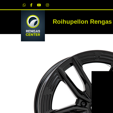
|
Roihupellon Rengas
RE