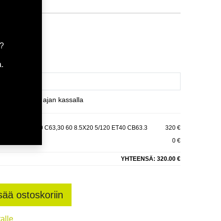
tavilla
ä
a?
.
et varaamaan ajan kassalla
X20 5-120 E40 C63,30 60 8.5X20 5/120 ET40 CB63.3
320 €
0 €
YHTEENSÄ:
320.00 €
sää ostoskoriin
talle