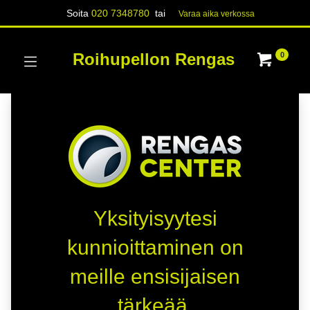
Soita
020 7348780
tai
Varaa aika verk​​​​ossa
Roihupellon Rengas
0
Yksityisyytesi
kunnioittaminen on
meille ensisijaisen
tärkeää.