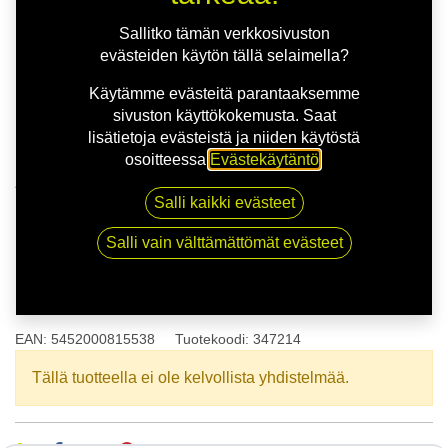
Sallitko tämän verkkosivuston
evästeiden käytön tällä selaimella?
Käytämme evästeitä parantaaksemme
sivuston käyttökokemusta. Saat
lisätietoja evästeistä ja niiden käytöstä
osoitteessa
Evästekäytäntö
.
Kauppa
175/65R14 86T SAVA PERFECTA XL
Salli kaikki evästeet
Salli vain välttämättömät evästeet
175/65R14 86T SAVA
PERFECTA XL
EAN:
5452000815538
Tuotekoodi:
347214
Tällä tuotteella ei ole kelvollista yhdistelmää.