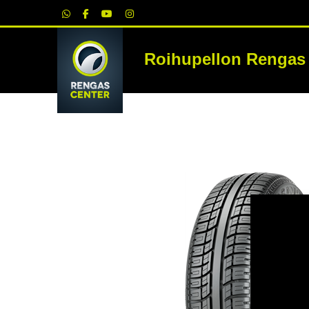
|
Roihupellon Rengas
RE