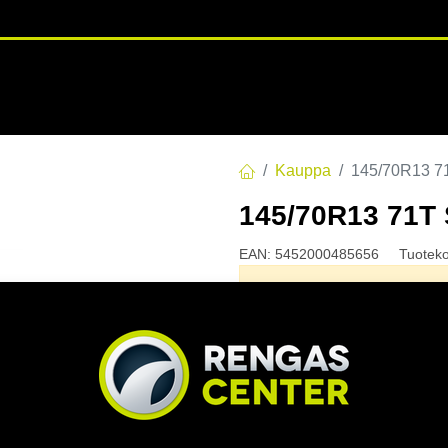
RENGASHOTELLI
NKAAT
VANTEET
PALVELUT
TUOTE
Kauppa
145/70R13 7
145/70R13 71T
EAN:
5452000485656
Tuotek
Tällä tuotteella ei ole kelvo
Jaa
Toimitusehdot