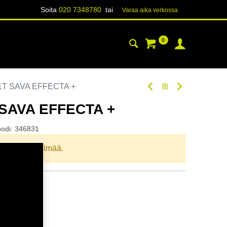
Soita
020 7348780
tai
Varaa aika verk​​​​ossa
0
YHTEYSTIEDOT
TIETOA
1T SAVA EFFECTA +
 SAVA EFFECTA +
oodi:
346831
llista yhdistelmää.