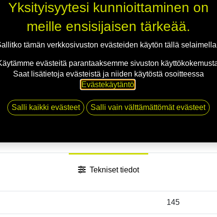
Yksityisyytesi kunnioittaminen on
meille ensisijaisen tärkeää.
allitko tämän verkkosivuston evästeiden käytön tällä selaimell
Käytämme evästeitä parantaaksemme sivuston käyttökokemusta
Saat lisätietoja evästeistä ja niiden käytöstä osoitteessa
Evästekäytäntö
.
Salli kaikki evästeet
Salli vain välttämättömät evästeet
Tekniset tiedot
145