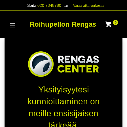
Soita
020 7348780
tai
Varaa aika verk​​​​ossa
Roihupellon Rengas
0
Yksityisyytesi
kunnioittaminen on
meille ensisijaisen
tärkeää.