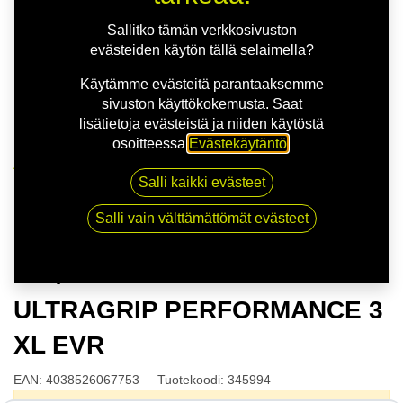
Sallitko tämän verkkosivuston
evästeiden käytön tällä selaimella?
Käytämme evästeitä parantaaksemme
sivuston käyttökokemusta. Saat
lisätietoja evästeistä ja niiden käytöstä
osoitteessa
Evästekäytäntö
.
Kauppa
Salli kaikki evästeet
175/65R14 86T GOODYEAR ULTRAGRIP
PERFORMANCE 3 XL EVR
Salli vain välttämättömät evästeet
175/65R14 86T GOODYEAR
ULTRAGRIP PERFORMANCE 3
XL EVR
EAN:
4038526067753
Tuotekoodi:
345994