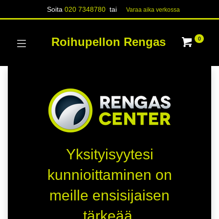
Soita
020 7348780
tai
Varaa aika verk​​​​ossa
Roihupellon Rengas
0
Yksityisyytesi
kunnioittaminen on
meille ensisijaisen
tärkeää.