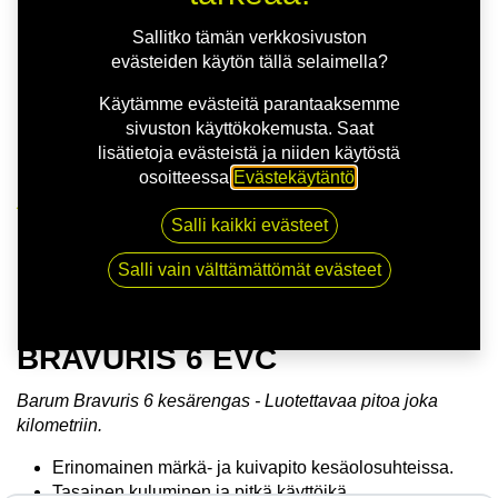
Sallitko tämän verkkosivuston
evästeiden käytön tällä selaimella?
Käytämme evästeitä parantaaksemme
sivuston käyttökokemusta. Saat
lisätietoja evästeistä ja niiden käytöstä
osoitteessa
Evästekäytäntö
.
Kauppa
Salli kaikki evästeet
155/65R14 75T BARUM BRAVURIS 6 EVC
Salli vain välttämättömät evästeet
155/65R14 75T BARUM
BRAVURIS 6 EVC
Barum Bravuris 6 kesärengas - Luotettavaa pitoa joka
kilometriin.
Erinomainen märkä- ja kuivapito kesäolosuhteissa.
Tasainen kuluminen ja pitkä käyttöikä.