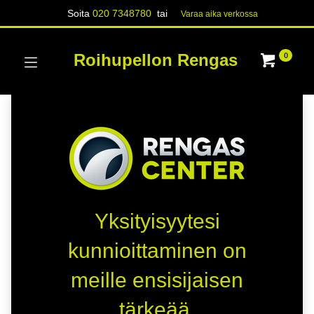
Soita
020 7348780
tai
Varaa aika verk​​​​ossa
Roihupellon Rengas
0
Yksityisyytesi
kunnioittaminen on
meille ensisijaisen
tärkeää.