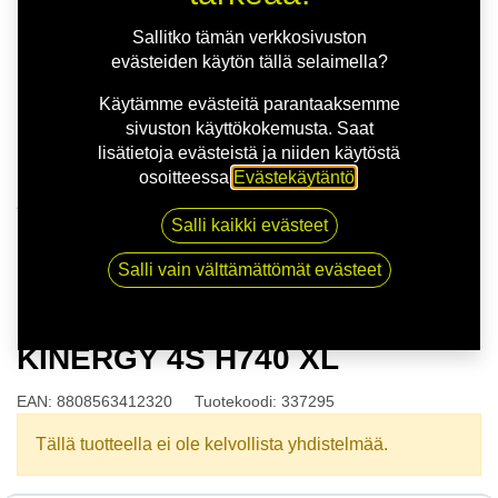
Sallitko tämän verkkosivuston
evästeiden käytön tällä selaimella?
Käytämme evästeitä parantaaksemme
sivuston käyttökokemusta. Saat
lisätietoja evästeistä ja niiden käytöstä
osoitteessa
Evästekäytäntö
.
Kauppa
Salli kaikki evästeet
165/70R13 83T HANKOOK KINERGY 4S H740 XL
Salli vain välttämättömät evästeet
165/70R13 83T HANKOOK
KINERGY 4S H740 XL
EAN:
8808563412320
Tuotekoodi:
337295
Tällä tuotteella ei ole kelvollista yhdistelmää.