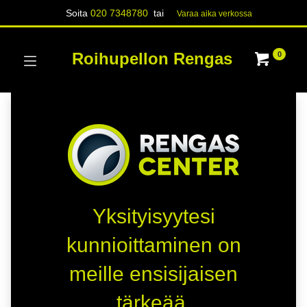
Soita
020 7348780
tai
Varaa aika verk​​​​ossa
Roihupellon Rengas
0
Yksityisyytesi
kunnioittaminen on
meille ensisijaisen
tärkeää.