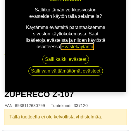
Sallitko tämän verkkosivuston
evästeiden käytön tällä selaimella?
Käytämme evästeitä parantaaksemme
sivuston käyttökokemusta. Saat
lisätietoja evästeistä ja niiden käytöstä
osoitteessa
Evästekäytäntö
.
Kauppa
Salli kaikki evästeet
165/80R13 83T WESTLAKE ZUPERECO Z-107
Salli vain välttämättömät evästeet
165/80R13 83T WESTLAKE
ZUPERECO Z-107
EAN:
6938112630799
Tuotekoodi:
337120
Tällä tuotteella ei ole kelvollista yhdistelmää.