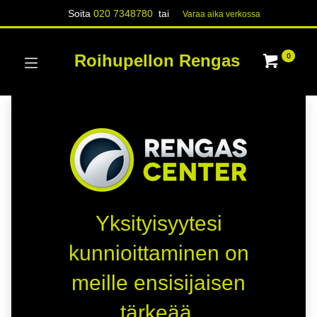
Soita
020 7348780
tai
Varaa aika verk​​​​ossa
Roihupellon Rengas
0
Yksityisyytesi
kunnioittaminen on
meille ensisijaisen
tärkeää.