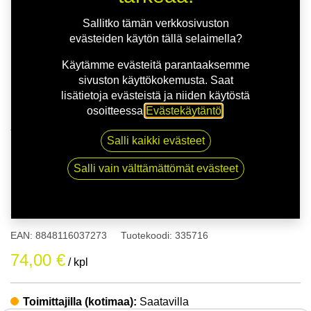
Sallitko tämän verkkosivuston
evästeiden käytön tällä selaimella?
Käytämme evästeitä parantaaksemme
sivuston käyttökokemusta. Saat
lisätietoja evästeistä ja niiden käytöstä
osoitteessa
Evästekäytäntö
.
Kauppa
165/50R15 72V SAILUN ATREZZO ECO
Salli kaikki evästeet
Salli vain välttämättömät evästeet
165/50R15 72V SAILUN
ATREZZO ECO
EAN:
8848116037273
Tuotekoodi:
335716
74,00
€
/ kpl
Toimittajilla (kotimaa):
Saatavilla