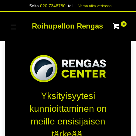
Soita
020 7348780
tai
Varaa aika verk​​​​ossa
Roihupellon Rengas
0
Yksityisyytesi
kunnioittaminen on
meille ensisijaisen
tärkeää.