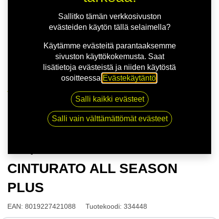
Sallitko tämän verkkosivuston
evästeiden käytön tällä selaimella?
Käytämme evästeitä parantaaksemme
sivuston käyttökokemusta. Saat
lisätietoja evästeistä ja niiden käytöstä
osoitteessa
Evästekäytäntö
.
Kauppa
Salli kaikki evästeet
175/65R14 82T PIRELLI CINTURATO ALL SEASON
PLUS
Salli vain välttämättömät evästeet
175/65R14 82T PIRELLI
CINTURATO ALL SEASON
PLUS
EAN:
8019227421088
Tuotekoodi:
334448