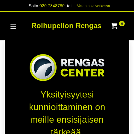
Soita
020 7348780
tai
Varaa aika verk​​​​ossa
Roihupellon Rengas
0
Yksityisyytesi
kunnioittaminen on
meille ensisijaisen
tärkeää.