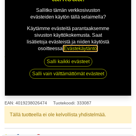
Sallitko tämän verkkosivuston
evästeiden käytön tällä selaimella?
Käytämme evästeitä parantaaksemme
sivuston käyttökokemusta. Saat
lisätietoja evästeistä ja niiden käytöstä
osoitteessa
Evästekäytäntö
.
Kauppa
165/70R14 81T POINT S 4 SEASONS 2
Salli kaikki evästeet
Salli vain välttämättömät evästeet
165/70R14 81T POINT S 4
SEASONS 2
EAN:
4019238026474
Tuotekoodi:
333087
Tällä tuotteella ei ole kelvollista yhdistelmää.