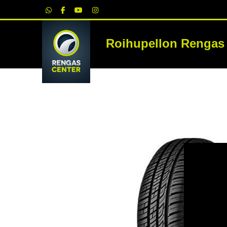
|
Roihupellon Rengas
RE