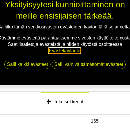
Yksityisyytesi kunnioittaminen on
Jaa
meille ensisijaisen tärkeää.
Toimitusehdot
allitko tämän verkkosivuston evästeiden käytön tällä selaimell
Käytämme evästeitä parantaaksemme sivuston käyttökokemusta
Saat lisätietoja evästeistä ja niiden käytöstä osoitteessa
Evästekäytäntö
.
Salli kaikki evästeet
Salli vain välttämättömät evästeet
Tekniset tiedot
165