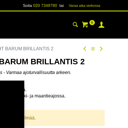
Soita
020 7348780
tai
Varaa aika verk​​​​ossa
0
YHTEYSTIEDOT
TIETOA
79T BARUM BRILLANTIS 2
 BARUM BRILLANTIS 2
s -
Varmaa ajoturvallisuutta arkeen.
ä teillä.
kä käyttöikä.
uma kaupunki- ja maantieajossa.
oodi:
332960
llista yhdistelmää.