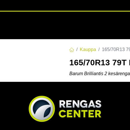
RENGASHOTELLI
NKAAT
VANTEET
PALVELUT
TUOTE
Kauppa
165/70R13 
165/70R13 79T
Barum Brilliantis 2 kesärenga
Hyvä pito kuivilla ja märill
Tasainen kuluminen ja pit
Mukava ja vakaa ajotunt
EAN:
4024063580541
Tuotek
Tällä tuotteella ei ole kelvo