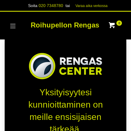
Soita
020 7348780
tai
Varaa aika verk​​​​ossa
Roihupellon Rengas
0
Yksityisyytesi
kunnioittaminen on
meille ensisijaisen
tärkeää.