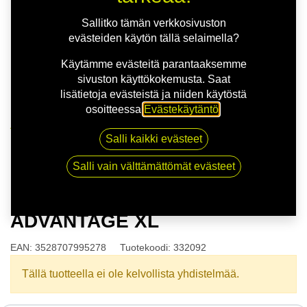
Sallitko tämän verkkosivuston
evästeiden käytön tällä selaimella?
Käytämme evästeitä parantaaksemme
sivuston käyttökokemusta. Saat
lisätietoja evästeistä ja niiden käytöstä
osoitteessa
Evästekäytäntö
.
Kauppa
Salli kaikki evästeet
175/65R14 86T BFGOODRICH ADVANTAGE XL
Salli vain välttämättömät evästeet
175/65R14 86T BFGOODRICH
ADVANTAGE XL
EAN:
3528707995278
Tuotekoodi:
332092
Tällä tuotteella ei ole kelvollista yhdistelmää.