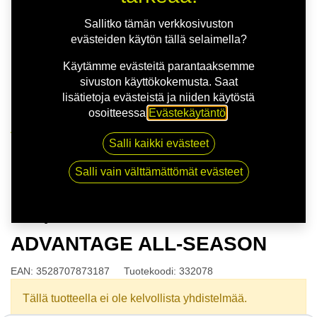
Sallitko tämän verkkosivuston
evästeiden käytön tällä selaimella?
Käytämme evästeitä parantaaksemme
sivuston käyttökokemusta. Saat
lisätietoja evästeistä ja niiden käytöstä
osoitteessa
Evästekäytäntö
.
Kauppa
Salli kaikki evästeet
175/65R14 82T BFGOODRICH ADVANTAGE ALL-
SEASON
Salli vain välttämättömät evästeet
175/65R14 82T BFGOODRICH
ADVANTAGE ALL-SEASON
EAN:
3528707873187
Tuotekoodi:
332078
Tällä tuotteella ei ole kelvollista yhdistelmää.