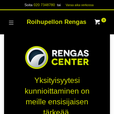
Soita
020 7348780
tai
Varaa aika verk​​​​ossa
Roihupellon Rengas
0
Yksityisyytesi
kunnioittaminen on
meille ensisijaisen
tärkeää.