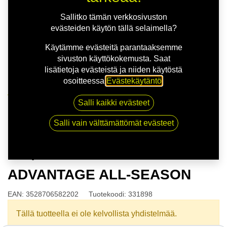
Sallitko tämän verkkosivuston
evästeiden käytön tällä selaimella?
Käytämme evästeitä parantaaksemme
sivuston käyttökokemusta. Saat
lisätietoja evästeistä ja niiden käytöstä
osoitteessa
Evästekäytäntö
.
Kauppa
Salli kaikki evästeet
175/55R15 77H BFGOODRICH ADVANTAGE ALL-
SEASON
Salli vain välttämättömät evästeet
175/55R15 77H BFGOODRICH
ADVANTAGE ALL-SEASON
EAN:
3528706582202
Tuotekoodi:
331898
Tällä tuotteella ei ole kelvollista yhdistelmää.