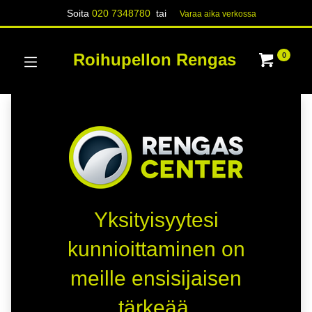
Soita
020 7348780
tai
Varaa aika verk​​​​ossa
Roihupellon Rengas
0
Yksityisyytesi
kunnioittaminen on
meille ensisijaisen
tärkeää.