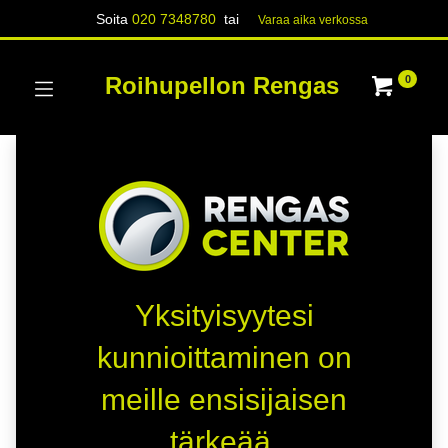
Soita
020 7348780
tai
Varaa aika verk​​​​ossa
Roihupellon Rengas
0
Yksityisyytesi
kunnioittaminen on
meille ensisijaisen
tärkeää.