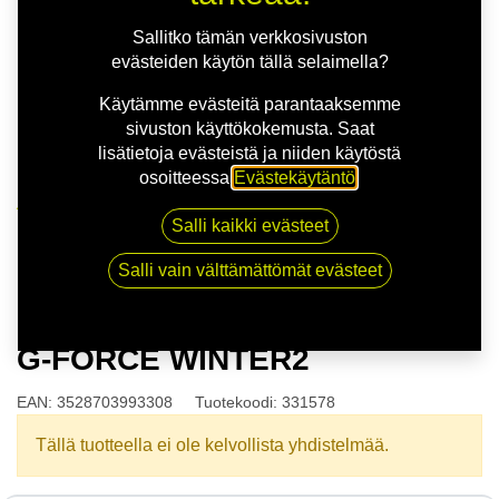
Sallitko tämän verkkosivuston
evästeiden käytön tällä selaimella?
Käytämme evästeitä parantaaksemme
sivuston käyttökokemusta. Saat
lisätietoja evästeistä ja niiden käytöstä
osoitteessa
Evästekäytäntö
.
Kauppa
Salli kaikki evästeet
165/65R14 79T BFGOODRICH G-FORCE WINTER2
Salli vain välttämättömät evästeet
165/65R14 79T BFGOODRICH
G-FORCE WINTER2
EAN:
3528703993308
Tuotekoodi:
331578
Tällä tuotteella ei ole kelvollista yhdistelmää.